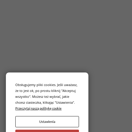
Obsługujemy pliki cookies. Jeśli uważasz,
że to jest ok, po prostu kliknij "Akceptuj
wszystko". Możesz też wybrać, jakie
chcesz ciasteczka, klikając "Ustawienia".
Przeczytaj naszą politykę cookie
Ustawienia