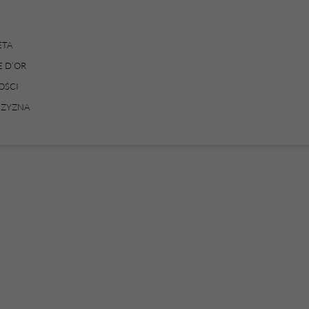
ETA
E D’OR
ŚCI
ZYZNA