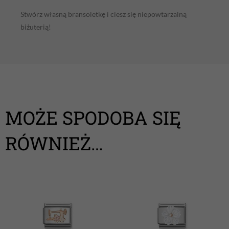
Stwórz własną bransoletkę i ciesz się niepowtarzalną
biżuterią!
MOŻE SPODOBA SIĘ
RÓWNIEŻ…