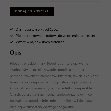
DODAJ DO KOSZYKA
Darmowa wysyłka od 150 zł
Piękne opakowanie gotowe do wręczenia na prezent
Wzory w najnowszych trendach
Opis
Filozofia włoskiej marki Nomination to okazywanie
swojego stylu i przekazywanie emocji za pomocą
personalizowanych elementów biżuterii, takich jak słynna
bransoletka Composable – oryginalna propozycja dla
kobiet, dzieci oraz mężczyzn. Bransoletki Composable
Classic opierają się na mechanizmie sprężynowym, co
pozwala na samodzielnie zmienianie linków i dopasowanie
idealnej wielkości do Waszego nadgarstka.