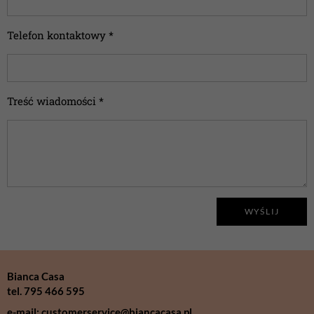
Telefon kontaktowy *
Treść wiadomości *
WYŚLIJ
Bianca Casa
tel. 795 466 595
e-mail: customerservice@biancacasa.pl