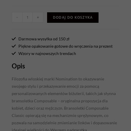
-
+
DODAJ DO KOSZYKA
Darmowa wysyłka od 150 zł
Piękne opakowanie gotowe do wręczenia na prezent
Wzory w najnowszych trendach
Opis
Filozofia włoskiej marki Nomination to okazywanie
swojego stylu i przekazywanie emocji za pomocą
personalizowanych elementów biżuterii, takich jak słynna
bransoletka Composable – oryginalna propozycja dla
kobiet, dzieci oraz mężczyzn. Bransoletki Composable
Classic opierają się na mechanizmie sprężynowym, co
pozwala na samodzielnie zmienianie linków i dopasowanie
idealnej wielkości do Waszego nadgarstka.