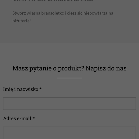
Stwórz własną bransoletkę i ciesz się niepowtarzalną
biżuterią!
Masz pytanie o produkt? Napisz do nas
Imię i nazwisko *
Adres e-mail *