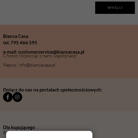
WYŚLIJ
Bianca Casa
tel. 795 466 595
e-mail: customerservice@biancacasa.pl
Chcesz rozpocząć z nami współpracę?
Napisz: info@biancacasa.pl
Dołącz do nas na portalach społecznościowych:
Dla kupującego
Regulamin