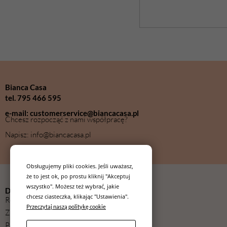
Bianca Casa
tel. 795 466 595
e-mail: customerservice@biancacasa.pl
Chcesz rozpocząć z nami współpracę?
Napisz: info@biancacasa.pl
Obsługujemy pliki cookies. Jeśli uważasz,
że to jest ok, po prostu kliknij "Akceptuj
wszystko". Możesz też wybrać, jakie
Dla kupującego
chcesz ciasteczka, klikając "Ustawienia".
Regulamin
Przeczytaj naszą politykę cookie
Zwroty
Polityka prywatności