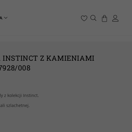
A
INSTINCT Z KAMIENIAMI
7928/008
 z kolekcji Instinct.
li szlachetnej.