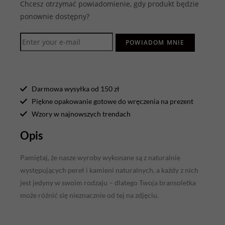
Chcesz otrzymać powiadomienie, gdy produkt będzie
ponownie dostępny?
POWIADOM MNIE
Darmowa wysyłka od 150 zł
Piękne opakowanie gotowe do wręczenia na prezent
Wzory w najnowszych trendach
Opis
Pamiętaj, że nasze wyroby wykonane są z naturalnie
występujących pereł i kamieni naturalnych, a każdy z nich
jest jedyny w swoim rodzaju – dlatego Twoja bransoletka
może różnić się nieznacznie od tej na zdjęciu.