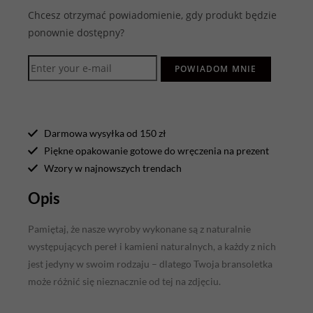
Chcesz otrzymać powiadomienie, gdy produkt będzie
ponownie dostępny?
POWIADOM MNIE
Darmowa wysyłka od 150 zł
Piękne opakowanie gotowe do wręczenia na prezent
Wzory w najnowszych trendach
Opis
Pamiętaj, że nasze wyroby wykonane są z naturalnie
występujących pereł i kamieni naturalnych, a każdy z nich
jest jedyny w swoim rodzaju – dlatego Twoja bransoletka
może różnić się nieznacznie od tej na zdjęciu.