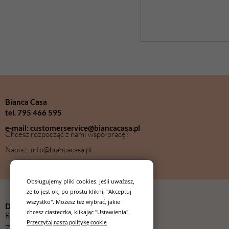
Bianca Casa
tel. 795 466 595
e-mail: customerservice@biancacasa.pl
Chcesz rozpocząć z nami współpracę?
Napisz: info@biancacasa.pl
Obsługujemy pliki cookies. Jeśli uważasz,
że to jest ok, po prostu kliknij "Akceptuj
wszystko". Możesz też wybrać, jakie
Dla kupującego
chcesz ciasteczka, klikając "Ustawienia".
Regulamin
Przeczytaj naszą politykę cookie
Zwroty