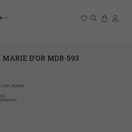
A
MARIE D’OR MDB-593
e 24K złotem
cji
odowlane