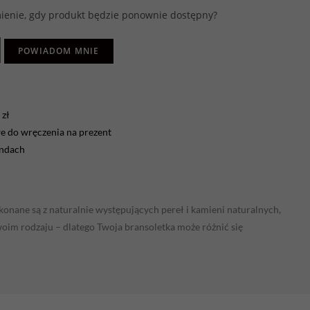
enie, gdy produkt będzie ponownie dostępny?
POWIADOM MNIE
zł
 do wręczenia na prezent
endach
onane są z naturalnie występujących pereł i kamieni naturalnych,
swoim rodzaju – dlatego Twoja bransoletka może różnić się