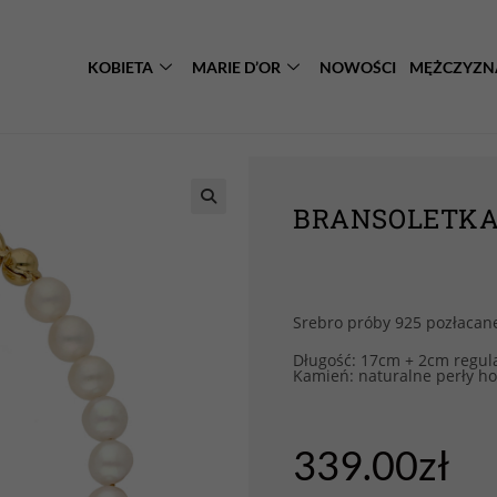
KOBIETA
MARIE D’OR
NOWOŚCI
MĘŻCZYZN
BRANSOLETKA 
Srebro próby 925 pozłacan
Długość: 17cm + 2cm regula
Kamień: naturalne perły h
339.00
zł