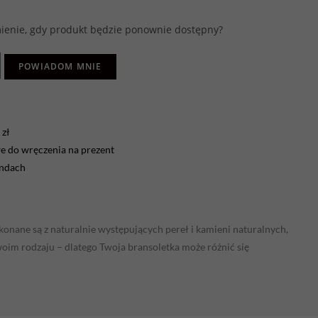
enie, gdy produkt będzie ponownie dostępny?
POWIADOM MNIE
zł
 do wręczenia na prezent
endach
onane są z naturalnie występujących pereł i kamieni naturalnych,
swoim rodzaju – dlatego Twoja bransoletka może różnić się