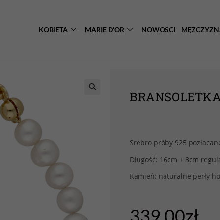
KOBIETA
MARIE D’OR
NOWOŚCI
MĘŻCZYZN
BRANSOLETKA 
Srebro próby 925 pozłacan
Długość: 16cm + 3cm regula
Kamień: naturalne perły h
339.00
zł