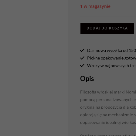
1 w magazynie
DODAJ DO KOSZYKA
Darmowa wysyłka od 150 
Piękne opakowanie gotowe
Wzory w najnowszych tr
Opis
Filozofia włoskiej marki Nom
pomocą personalizowanych ele
oryginalna propozycja dla kob
opierają się na mechanizmie 
dopasowanie idealnej wielkoś
Stwórz własną bransoletkę i c