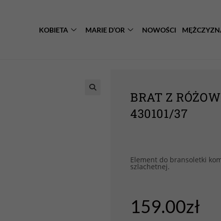
KOBIETA
MARIE D’OR
NOWOŚCI
MĘŻCZYZN
BRAT Z RÓŻOW
430101/37
Element do bransoletki ko
szlachetnej.
159.00
zł