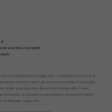
zł
 do wręczenia na prezent
endach
ination to okazywanie swojego stylu i przekazywanie emocji za
mentów biżuterii, takich jak słynna bransoletka Composable –
iet, dzieci oraz mężczyzn. Bransoletki Composable Classic
sprężynowym, co pozwala na samodzielnie zmienianie linków i
ci do Waszego nadgarstka.
iesz się niepowtarzalną biżuterią!