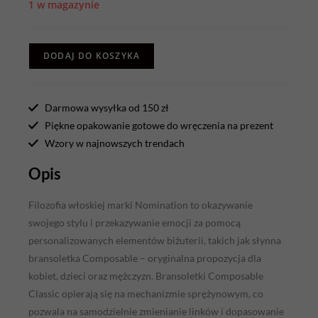
1 w magazynie
DODAJ DO KOSZYKA
Darmowa wysyłka od 150 zł
Piękne opakowanie gotowe do wręczenia na prezent
Wzory w najnowszych trendach
Opis
Filozofia włoskiej marki Nomination to okazywanie
swojego stylu i przekazywanie emocji za pomocą
personalizowanych elementów biżuterii, takich jak słynna
bransoletka Composable – oryginalna propozycja dla
kobiet, dzieci oraz mężczyzn. Bransoletki Composable
Classic opierają się na mechanizmie sprężynowym, co
pozwala na samodzielnie zmienianie linków i dopasowanie