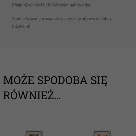
idealnej wielkości do Waszego nadgarstka.
Stwórz własną bransoletkę i ciesz się niepowtarzalną
biżuterią!
MOŻE SPODOBA SIĘ
RÓWNIEŻ…