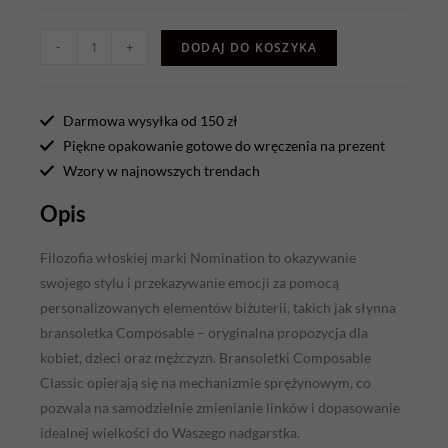
-
+
DODAJ DO KOSZYKA
Darmowa wysyłka od 150 zł
Piękne opakowanie gotowe do wręczenia na prezent
Wzory w najnowszych trendach
Opis
Filozofia włoskiej marki Nomination to okazywanie
swojego stylu i przekazywanie emocji za pomocą
personalizowanych elementów biżuterii, takich jak słynna
bransoletka Composable – oryginalna propozycja dla
kobiet, dzieci oraz mężczyzn. Bransoletki Composable
Classic opierają się na mechanizmie sprężynowym, co
pozwala na samodzielnie zmienianie linków i dopasowanie
idealnej wielkości do Waszego nadgarstka.