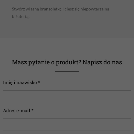
Stwórz własną bransoletkę i ciesz się niepowtarzalną
biżuterią!
Masz pytanie o produkt? Napisz do nas
Imię i nazwisko *
Adres e-mail *