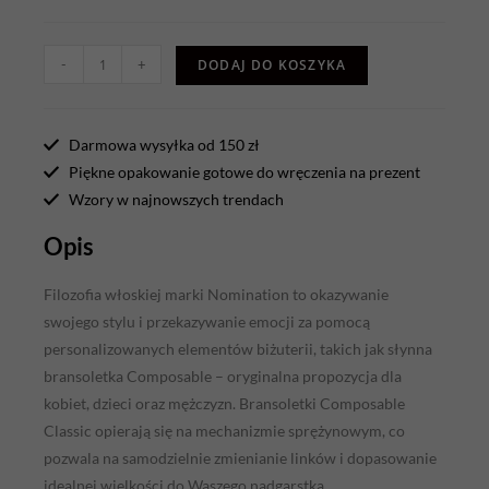
-
+
DODAJ DO KOSZYKA
Darmowa wysyłka od 150 zł
Piękne opakowanie gotowe do wręczenia na prezent
Wzory w najnowszych trendach
Opis
Filozofia włoskiej marki Nomination to okazywanie
swojego stylu i przekazywanie emocji za pomocą
personalizowanych elementów biżuterii, takich jak słynna
bransoletka Composable – oryginalna propozycja dla
kobiet, dzieci oraz mężczyzn. Bransoletki Composable
Classic opierają się na mechanizmie sprężynowym, co
pozwala na samodzielnie zmienianie linków i dopasowanie
idealnej wielkości do Waszego nadgarstka.