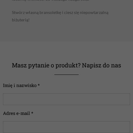
Stwórz własną bransoletkę i ciesz się niepowtarzalną
biżuterią!
Masz pytanie o produkt? Napisz do nas
Imię i nazwisko *
Adres e-mail *