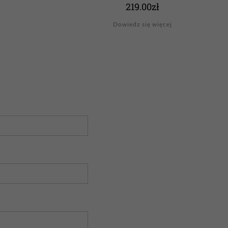
219.00
zł
j
Dowiedz się więcej