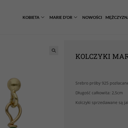
KOBIETA
MARIE D’OR
NOWOŚCI
MĘŻCZYZN
KOLCZYKI MAR
Srebro próby 925 pozłacan
Długość całkowita: 2,5cm
Kolczyki sprzedawane są ja