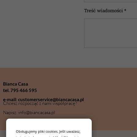
Treść wiadomości *
Bianca Casa
tel. 795 466 595
e-mail: customerservice@biancacasa.pl
Chcesz rozpocząć z nami współpracę?
Napisz: info@biancacasa.pl
Obsługujemy pliki cookies. Jeśli uważasz,