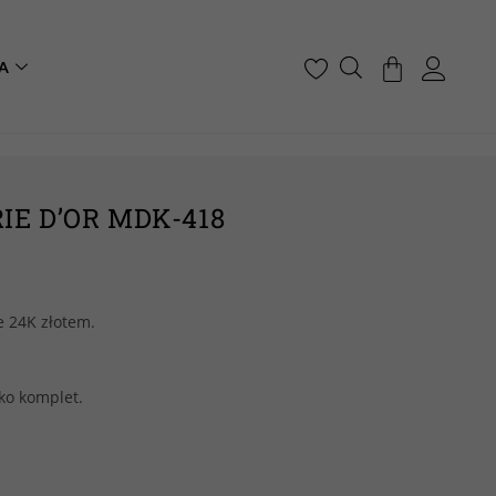
A
IE D’OR MDK-418
e 24K złotem.
ko komplet.