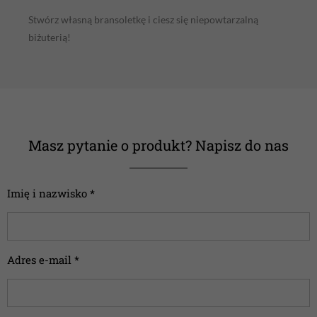
Stwórz własną bransoletkę i ciesz się niepowtarzalną
biżuterią!
Masz pytanie o produkt? Napisz do nas
Imię i nazwisko *
Adres e-mail *