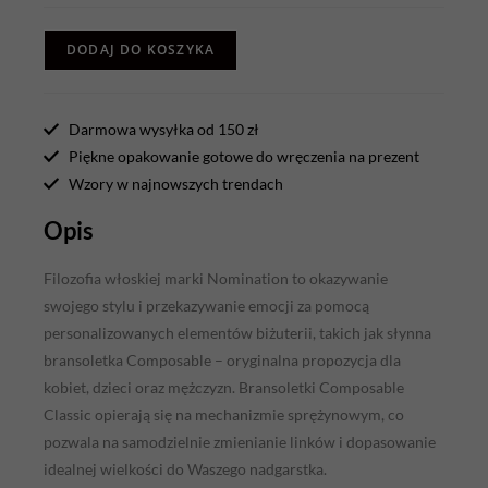
DODAJ DO KOSZYKA
Darmowa wysyłka od 150 zł
Piękne opakowanie gotowe do wręczenia na prezent
Wzory w najnowszych trendach
Opis
Filozofia włoskiej marki Nomination to okazywanie
swojego stylu i przekazywanie emocji za pomocą
personalizowanych elementów biżuterii, takich jak słynna
bransoletka Composable – oryginalna propozycja dla
kobiet, dzieci oraz mężczyzn. Bransoletki Composable
Classic opierają się na mechanizmie sprężynowym, co
pozwala na samodzielnie zmienianie linków i dopasowanie
idealnej wielkości do Waszego nadgarstka.