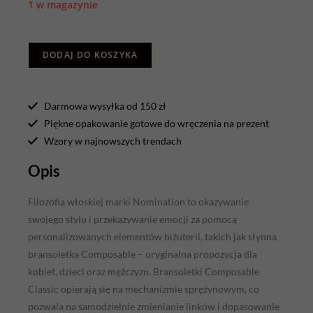
1 w magazynie
DODAJ DO KOSZYKA
Darmowa wysyłka od 150 zł
Piękne opakowanie gotowe do wręczenia na prezent
Wzory w najnowszych trendach
Opis
Filozofia włoskiej marki Nomination to okazywanie
swojego stylu i przekazywanie emocji za pomocą
personalizowanych elementów biżuterii, takich jak słynna
bransoletka Composable – oryginalna propozycja dla
kobiet, dzieci oraz mężczyzn. Bransoletki Composable
Classic opierają się na mechanizmie sprężynowym, co
pozwala na samodzielnie zmienianie linków i dopasowanie