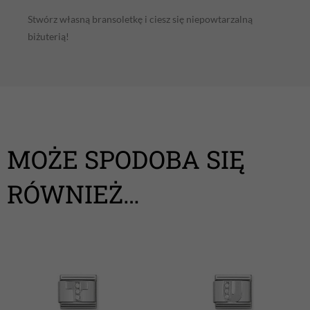
Stwórz własną bransoletkę i ciesz się niepowtarzalną
biżuterią!
MOŻE SPODOBA SIĘ
RÓWNIEŻ…