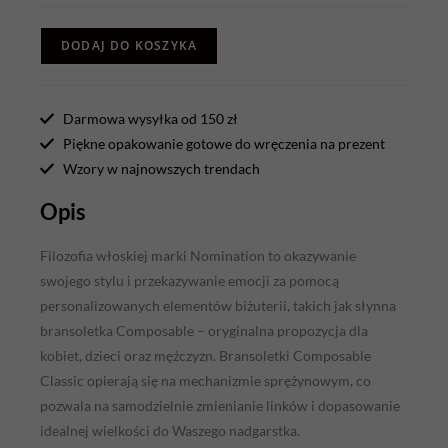
DODAJ DO KOSZYKA
Darmowa wysyłka od 150 zł
Piękne opakowanie gotowe do wręczenia na prezent
Wzory w najnowszych trendach
Opis
Filozofia włoskiej marki Nomination to okazywanie
swojego stylu i przekazywanie emocji za pomocą
personalizowanych elementów biżuterii, takich jak słynna
bransoletka Composable – oryginalna propozycja dla
kobiet, dzieci oraz mężczyzn. Bransoletki Composable
Classic opierają się na mechanizmie sprężynowym, co
pozwala na samodzielnie zmienianie linków i dopasowanie
idealnej wielkości do Waszego nadgarstka.