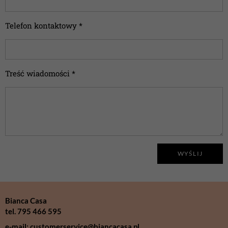
Telefon kontaktowy *
Treść wiadomości *
WYŚLIJ
Bianca Casa
tel. 795 466 595
e-mail: customerservice@biancacasa.pl