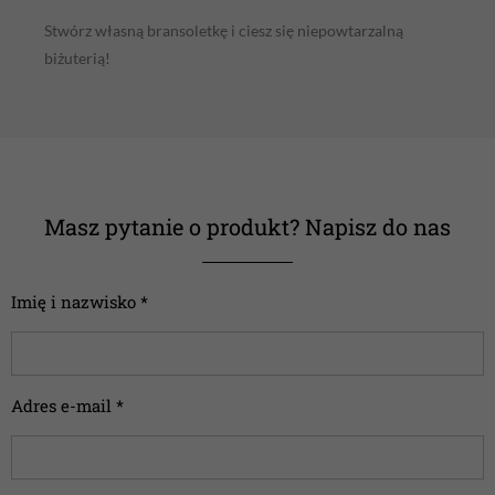
Stwórz własną bransoletkę i ciesz się niepowtarzalną
biżuterią!
Masz pytanie o produkt? Napisz do nas
Imię i nazwisko *
Adres e-mail *