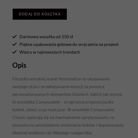
DODAJ DO KOSZYKA
Darmowa wysyłka od 150 zł
Piękne opakowanie gotowe do wręczenia na prezent
Wzory w najnowszych trendach
Opis
Filozofia włoskiej marki Nomination to okazywanie
swojego stylu i przekazywanie emocji za pomocą
personalizowanych elementów biżuterii, takich jak słynna
bransoletka Composable – oryginalna propozycja dla
kobiet, dzieci oraz mężczyzn. Bransoletki Composable
Classic opierają się na mechanizmie sprężynowym, co
pozwala na samodzielnie zmienianie linków i dopasowanie
idealnej wielkości do Waszego nadgarstka.