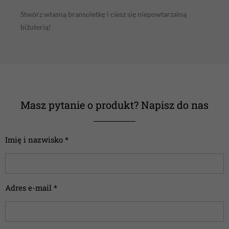
Stwórz własną bransoletkę i ciesz się niepowtarzalną
biżuterią!
Masz pytanie o produkt? Napisz do nas
Imię i nazwisko *
Adres e-mail *