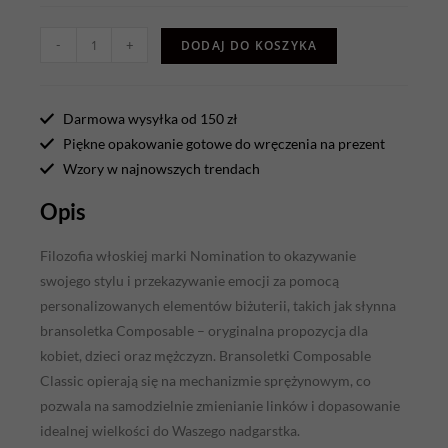
-
+
DODAJ DO KOSZYKA
Darmowa wysyłka od 150 zł
Piękne opakowanie gotowe do wręczenia na prezent
Wzory w najnowszych trendach
Opis
Filozofia włoskiej marki Nomination to okazywanie
swojego stylu i przekazywanie emocji za pomocą
personalizowanych elementów biżuterii, takich jak słynna
bransoletka Composable – oryginalna propozycja dla
kobiet, dzieci oraz mężczyzn. Bransoletki Composable
Classic opierają się na mechanizmie sprężynowym, co
pozwala na samodzielnie zmienianie linków i dopasowanie
idealnej wielkości do Waszego nadgarstka.