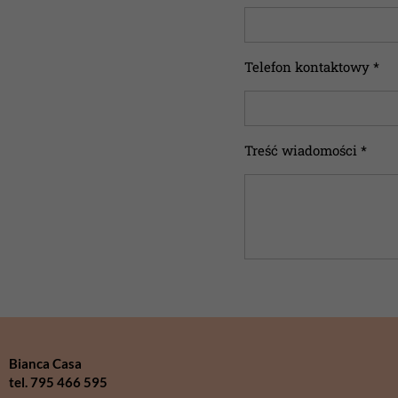
Telefon kontaktowy *
Treść wiadomości *
Bianca Casa
tel. 795 466 595