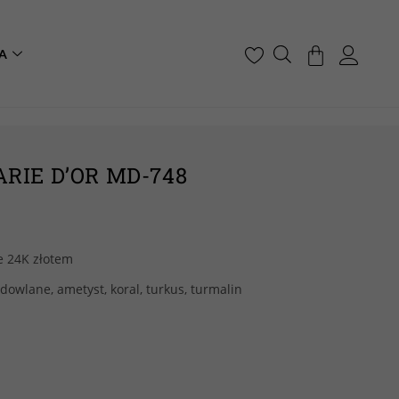
A
RIE D’OR MD-748
e 24K złotem
owlane, ametyst, koral, turkus, turmalin