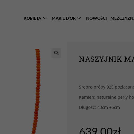
KOBIETA
MARIE D’OR
NOWOŚCI
MĘŻCZYZN
NASZYJNIK MA
Srebro próby 925 pozłacan
Kamień: naturalne perły hod
Długość: 43cm +5cm
639.00
zł