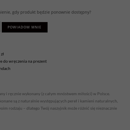
enie, gdy produkt będzie ponownie dostępny?
POWIADOM MNIE
zł
 do wręczenia na prezent
endach
any i ręcznie wykonany (z całym mnóstwem miłości) w Polsce.
onane są z naturalnie występujących pereł i kamieni naturalnych,
swoim rodzaju – dlatego Twój naszyjnik może różnić się nieznacznie