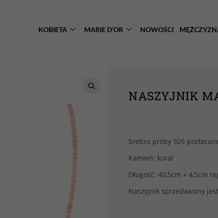
KOBIETA
MARIE D’OR
NOWOŚCI
MĘŻCZYZN
NASZYJNIK MA
Srebro próby 925 pozłacan
Kamień: koral
Długość: 40,5cm + 4,5cm re
Naszyjnik sprzedawany jest