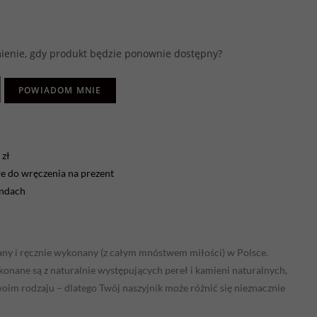
enie, gdy produkt będzie ponownie dostępny?
POWIADOM MNIE
zł
 do wręczenia na prezent
endach
any i ręcznie wykonany (z całym mnóstwem miłości) w Polsce.
onane są z naturalnie występujących pereł i kamieni naturalnych,
swoim rodzaju – dlatego Twój naszyjnik może różnić się nieznacznie