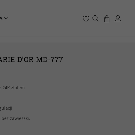
A
RIE D’OR MD-777
e 24K złotem
gulacji
 bez zawieszki.