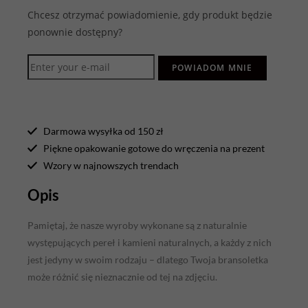
Chcesz otrzymać powiadomienie, gdy produkt będzie
ponownie dostępny?
POWIADOM MNIE
Darmowa wysyłka od 150 zł
Piękne opakowanie gotowe do wręczenia na prezent
Wzory w najnowszych trendach
Opis
Pamiętaj, że nasze wyroby wykonane są z naturalnie
występujących pereł i kamieni naturalnych, a każdy z nich
jest jedyny w swoim rodzaju – dlatego Twoja bransoletka
może różnić się nieznacznie od tej na zdjęciu.