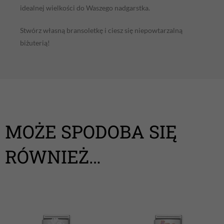
idealnej wielkości do Waszego nadgarstka.
Stwórz własną bransoletkę i ciesz się niepowtarzalną
biżuterią!
MOŻE SPODOBA SIĘ
RÓWNIEŻ…