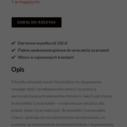
1 w magazynie
DODAJ DO KOSZYKA
Darmowa wysyłka od 150 zł
Piękne opakowanie gotowe do wręczenia na prezent
Wzory w najnowszych trendach
Opis
Filozofia włoskiej marki Nomination to okazywanie
swojego stylu i przekazywanie emocji za pomocą
personalizowanych elementów biżuterii, takich jak słynna
bransoletka Composable – oryginalna propozycja dla
kobiet, dzieci oraz mężczyzn. Bransoletki Composable
Classic opierają się na mechanizmie sprężynowym, co
pozwala na samodzielnie zmienianie linków i dopasowanie