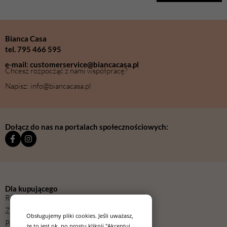
Bianca Casa
tel. 795 466 595
e-mail: customerservice@biancacasa.pl
Chcesz rozpocząć z nami współpracę?
Napisz: info@biancacasa.pl
Dołącz do nas na portalach społecznościowych:
Dla kupującego
Regulamin
Zwroty
Obsługujemy pliki cookies. Jeśli uważasz,
Polityka prywatności
że to jest ok, po prostu kliknij "Akceptuj