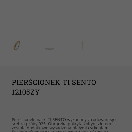
PIERŚCIONEK TI SENTO
12105ZY
Pierścionek marki TI SENTO wykonany z rodowanego
srebra próby 925. Obrączka pokryta żółtym złotem
została dodatkowo wysadzona białymi cyrkoniami.
Posiada również wygrawerowany z boku firmowy