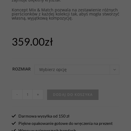
Koncept Mix & Match pozwala na zestawienie różnych
pierścionków z każdej kolekcji tak, abyś mogła stworzyć
własną, wyjątkową kompozycję.
359.00
zł
ROZMIAR
Wybierz opcję
-
+
DODAJ DO KOSZYKA
Darmowa wysyłka od 150 zł
Piękne opakowanie gotowe do wręczenia na prezent
Wzory w najnowszych trendach