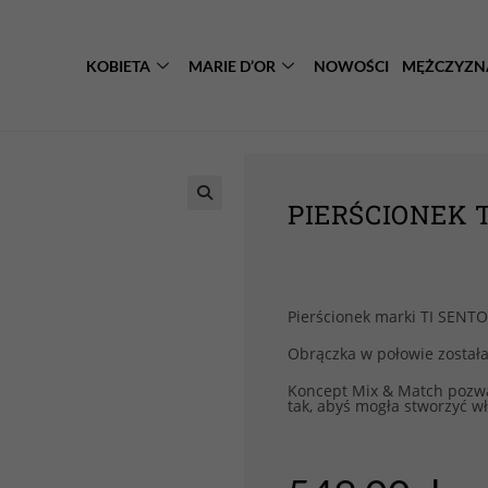
KOBIETA
MARIE D’OR
NOWOŚCI
MĘŻCZYZN
PIERŚCIONEK T
Pierścionek marki TI SENT
Obrączka w połowie został
Koncept Mix & Match pozwal
tak, abyś mogła stworzyć w