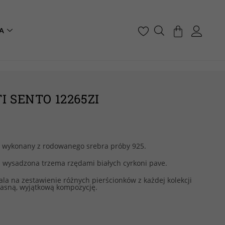
A
I SENTO 12265ZI
O wykonany z rodowanego srebra próby 925.
a wysadzona trzema rzędami białych cyrkoni pave.
a na zestawienie różnych pierścionków z każdej kolekcji
łasną, wyjątkową kompozycję.