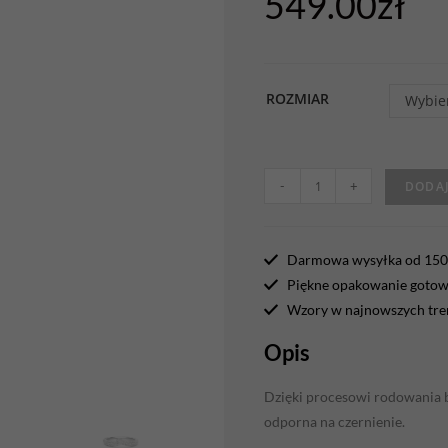
549.00
zł
ROZMIAR
Wybie
-
+
DODAJ
Darmowa wysyłka od 150 
Piękne opakowanie gotowe
Wzory w najnowszych tr
Opis
Dzięki procesowi rodowania bi
odporna na czernienie.