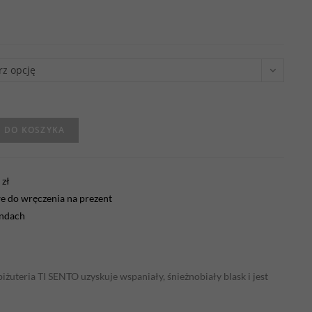
rz opcję
 DO KOSZYKA
zł
 do wręczenia na prezent
endach
żuteria TI SENTO uzyskuje wspaniały, śnieżnobiały blask i jest