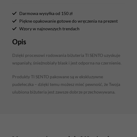
Darmowa wysyłka od 150 zł
Piękne opakowanie gotowe do wręczenia na prezent
Wzory w najnowszych trendach
Opis
Dzięki procesowi rodowania biżuteria TI SENTO uzyskuje
wspaniały, śnieżnobiały blask i jest odporna na czernienie.
Produkty TI SENTO pakowane są w ekskluzywne
pudełeczka – dzięki temu możesz mieć pewność, że Twoja
ulubiona biżuteria jest zawsze dobrze przechowywana.