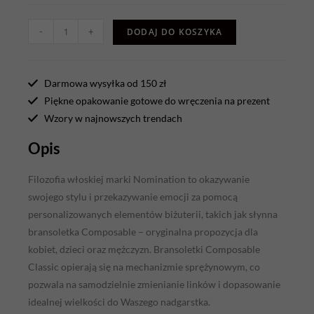
-
+
DODAJ DO KOSZYKA
Darmowa wysyłka od 150 zł
Piękne opakowanie gotowe do wręczenia na prezent
Wzory w najnowszych trendach
Opis
Filozofia włoskiej marki Nomination to okazywanie
swojego stylu i przekazywanie emocji za pomocą
personalizowanych elementów biżuterii, takich jak słynna
bransoletka Composable – oryginalna propozycja dla
kobiet, dzieci oraz mężczyzn. Bransoletki Composable
Classic opierają się na mechanizmie sprężynowym, co
pozwala na samodzielnie zmienianie linków i dopasowanie
idealnej wielkości do Waszego nadgarstka.