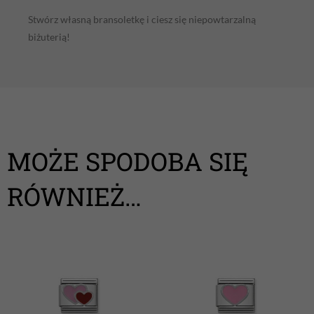
Stwórz własną bransoletkę i ciesz się niepowtarzalną
biżuterią!
MOŻE SPODOBA SIĘ
RÓWNIEŻ…