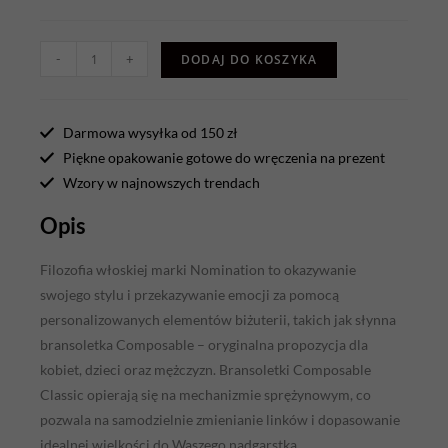
-
+
DODAJ DO KOSZYKA
Darmowa wysyłka od 150 zł
Piękne opakowanie gotowe do wręczenia na prezent
Wzory w najnowszych trendach
Opis
Filozofia włoskiej marki Nomination to okazywanie
swojego stylu i przekazywanie emocji za pomocą
personalizowanych elementów biżuterii, takich jak słynna
bransoletka Composable – oryginalna propozycja dla
kobiet, dzieci oraz mężczyzn. Bransoletki Composable
Classic opierają się na mechanizmie sprężynowym, co
pozwala na samodzielnie zmienianie linków i dopasowanie
idealnej wielkości do Waszego nadgarstka.