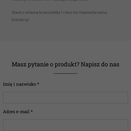
Stwórz własną bransoletkę i ciesz się niepowtarzalną
biżuterią!
Masz pytanie o produkt? Napisz do nas
Imię i nazwisko *
Adres e-mail *