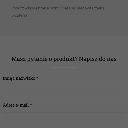
Stwórz własną bransoletkę i ciesz się niepowtarzalną
biżuterią!
Masz pytanie o produkt? Napisz do nas
Imię i nazwisko *
Adres e-mail *