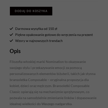
DODAJ DO KOSZYKA
Darmowa wysyłka od 150 zł
Piękne opakowanie gotowe do wręczenia na prezent
Wzory w najnowszych trendach
Opis
Filozofia włoskiej marki Nomination to okazywanie
swojego stylu i przekazywanie emocji za pomocą
personalizowanych elementów biżuterii, takich jak słynna
bransoletka Composable – oryginalna propozycja dla
kobiet, dzieci oraz mężczyzn. Bransoletki Composable
Classic opierają się na mechanizmie sprężynowym, co
pozwala na samodzielnie zmienianie linków i dopasowanie
idealnej wielkości do Waszego nadgarstka.