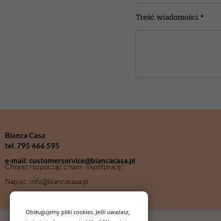
Treść wiadomości *
Bianca Casa
tel. 795 466 595
e-mail: customerservice@biancacasa.pl
Chcesz rozpocząć z nami współpracę?
Napisz: info@biancacasa.pl
Obsługujemy pliki cookies. Jeśli uważasz,