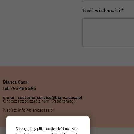
Treść wiadomości *
Bianca Casa
tel. 795 466 595
e-mail: customerservice@biancacasa.pl
Chcesz rozpocząć z nami współpracę?
Napisz: info@biancacasa.pl
Obsługujemy pliki cookies. Jeśli uważasz,