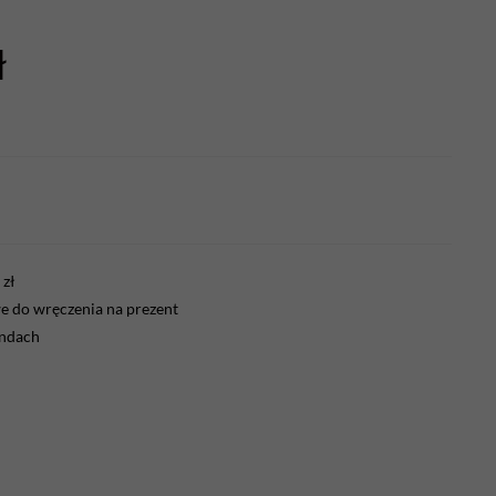
ł
zł
 do wręczenia na prezent
endach