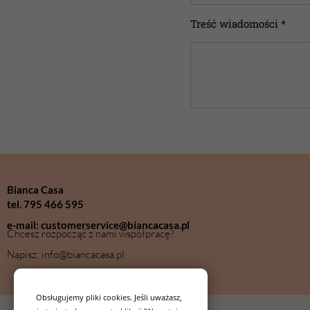
Treść wiadomości *
Bianca Casa
tel. 795 466 595
e-mail: customerservice@biancacasa.pl
Chcesz rozpocząć z nami współpracę?
Napisz: info@biancacasa.pl
Obsługujemy pliki cookies. Jeśli uważasz,