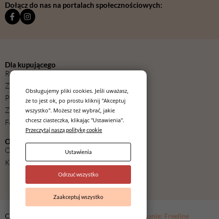
Dołącz do nas na portalach społecznościowych:
Dla kupującego
Regulamin
Zwroty
Obsługujemy pliki cookies. Jeśli uważasz,
Polityka prywatności
że to jest ok, po prostu kliknij "Akceptuj
Zmień ustawienia cookies
wszystko". Możesz też wybrać, jakie
chcesz ciasteczka, klikając "Ustawienia".
Formularz odstąpienia od umowy
Przeczytaj naszą politykę cookie
O nas
O nas
Ustawienia
Kontakt
Odrzuć wszystko
Zaakceptuj wszystko
Copyright ©
Bianca Casa Jewelry
2026
Wykonanie: Freeline