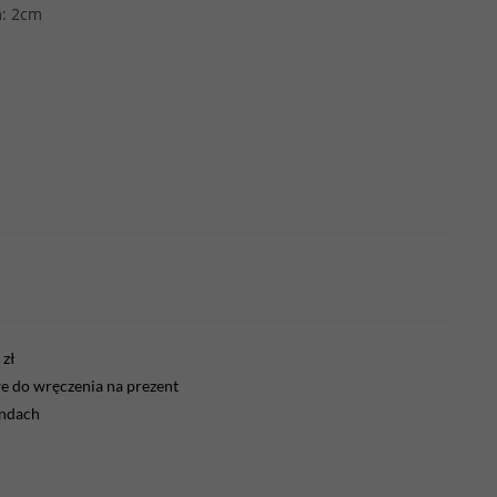
m: 2cm
zł
 do wręczenia na prezent
endach