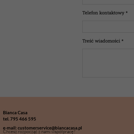
Telefon kontaktowy *
Treść wiadomości *
Bianca Casa
tel. 795 466 595
e-mail: customerservice@biancacasa.pl
Chcesz rozpocząć z nami współpracę?