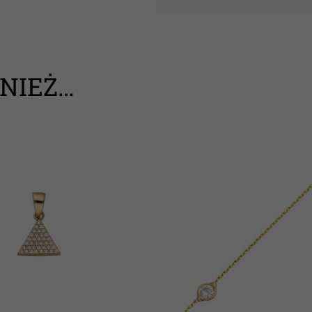
NIEŻ…