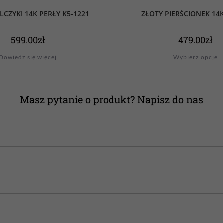
LCZYKI 14K PERŁY K5-1221
ZŁOTY PIERŚCIONEK 14K
599.00
zł
479.00
zł
Dowiedz się więcej
Wybierz opcje
Masz pytanie o produkt? Napisz do nas