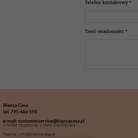
Telefon kontaktowy *
Treść wiadomości *
Bianca Casa
tel. 795 466 595
e-mail: customerservice@biancacasa.pl
Chcesz rozpocząć z nami współpracę?
Napisz: info@biancacasa.pl