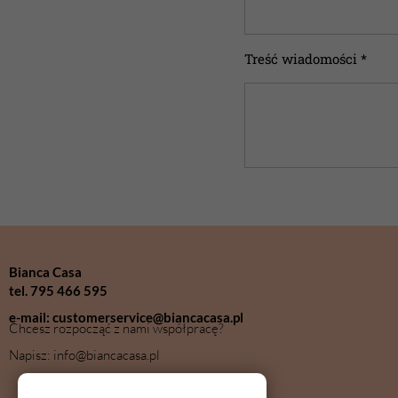
Treść wiadomości *
Bianca Casa
tel. 795 466 595
e-mail: customerservice@biancacasa.pl
Chcesz rozpocząć z nami współpracę?
Napisz: info@biancacasa.pl