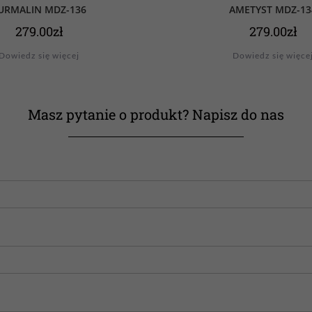
URMALIN MDZ-136
AMETYST MDZ-13
279.00
zł
279.00
zł
Dowiedz się więcej
Dowiedz się więce
Masz pytanie o produkt? Napisz do nas