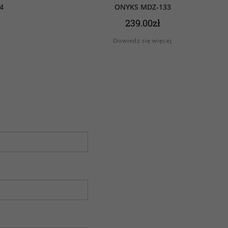
4
ONYKS MDZ-133
239.00
zł
j
Dowiedz się więcej