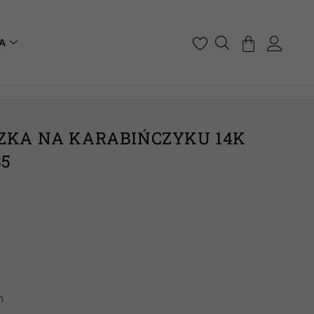
A
ZKA NA KARABIŃCZYKU 14K
35
m