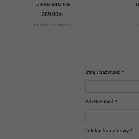
TURKUS MDZ-085
T
289.00
zł
Dowiedz się więcej
Imię i nazwisko *
Adres e-mail *
Telefon kontaktowy *