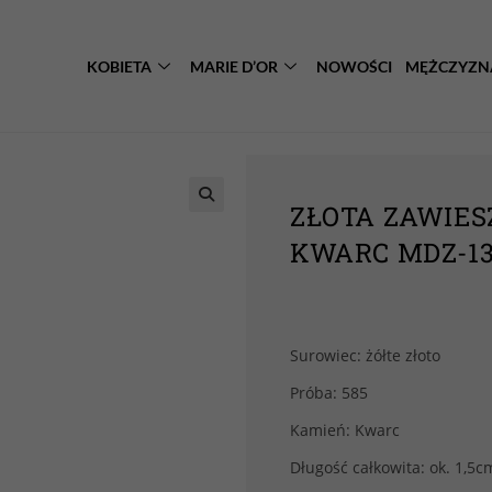
KOBIETA
MARIE D’OR
NOWOŚCI
MĘŻCZYZN
ZŁOTA ZAWIES
KWARC MDZ-1
Surowiec: żółte złoto
Próba: 585
Kamień: Kwarc
Długość całkowita: ok. 1,5c