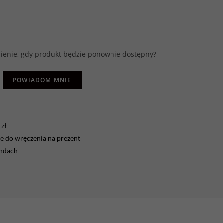
enie, gdy produkt będzie ponownie dostępny?
POWIADOM MNIE
zł
 do wręczenia na prezent
endach