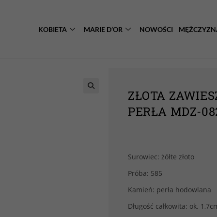
KOBIETA
MARIE D’OR
NOWOŚCI
MĘŻCZYZN
ZŁOTA ZAWIES
PERŁA MDZ-08
Surowiec: żółte złoto
Próba: 585
Kamień: perła hodowlana
Długość całkowita: ok. 1,7c