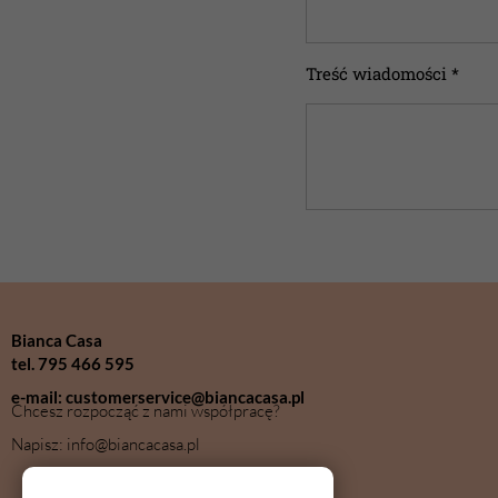
Treść wiadomości *
Bianca Casa
tel. 795 466 595
e-mail: customerservice@biancacasa.pl
Chcesz rozpocząć z nami współpracę?
Napisz: info@biancacasa.pl