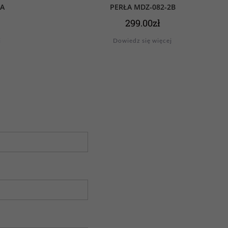
2A
PERŁA MDZ-082-2B
299.00
zł
j
Dowiedz się więcej