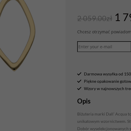
1 7
2 059.00
zł
Chcesz otrzymać powiadomi
Darmowa wysyłka od 150 
Piękne opakowanie gotowe
Wzory w najnowszych tr
Opis
Biżuteria marki Dall’ Acqua 
unikatowym wzornictwem. Stwo
Dobór wyselekcjonowanych su