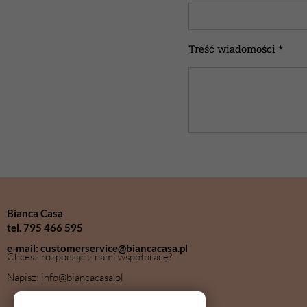
Treść wiadomości *
Bianca Casa
tel. 795 466 595
e-mail: customerservice@biancacasa.pl
Chcesz rozpocząć z nami współpracę?
Napisz: info@biancacasa.pl