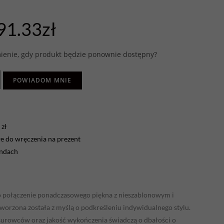
91.33
zł
enie, gdy produkt będzie ponownie dostępny?
POWIADOM MNIE
zł
 do wręczenia na prezent
endach
to połączenie ponadczasowego piękna z nieszablonowym i
rzona została z myślą o podkreśleniu indywidualnego stylu.
rowców oraz jakość wykończenia świadczą o dbałości o