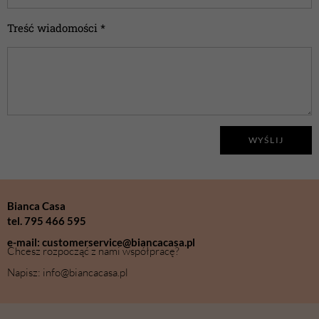
Treść wiadomości *
WYŚLIJ
Bianca Casa
tel. 795 466 595
e-mail: customerservice@biancacasa.pl
Chcesz rozpocząć z nami współpracę?
Napisz: info@biancacasa.pl