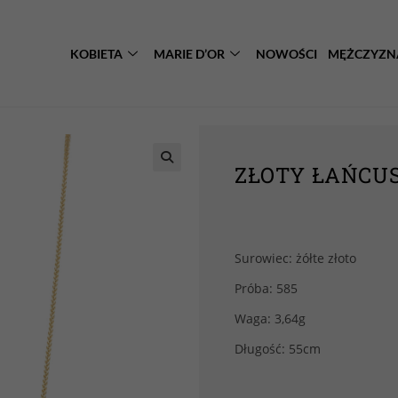
KOBIETA
MARIE D’OR
NOWOŚCI
MĘŻCZYZN
ZŁOTY ŁAŃCUSZ
Surowiec: żółte złoto
Próba: 585
Waga: 3,64g
Długość: 55cm