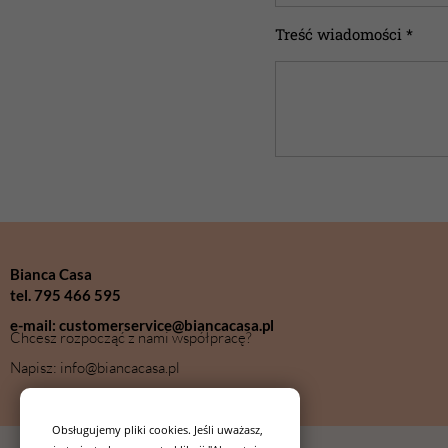
Treść wiadomości *
Bianca Casa
tel. 795 466 595
e-mail: customerservice@biancacasa.pl
Chcesz rozpocząć z nami współpracę?
Napisz: info@biancacasa.pl
Obsługujemy pliki cookies. Jeśli uważasz,