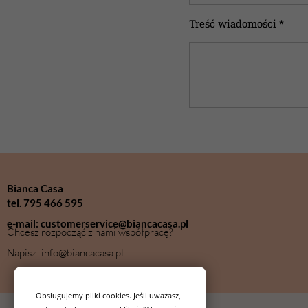
Treść wiadomości *
Bianca Casa
tel. 795 466 595
e-mail: customerservice@biancacasa.pl
Chcesz rozpocząć z nami współpracę?
Napisz: info@biancacasa.pl
Obsługujemy pliki cookies. Jeśli uważasz,