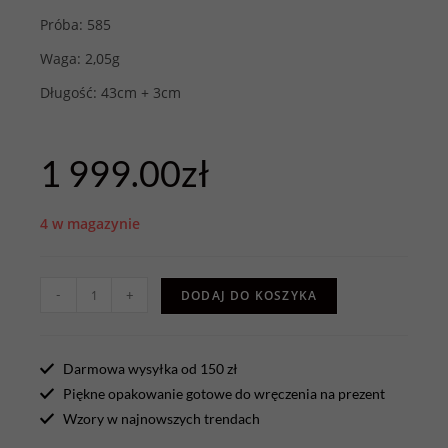
Próba: 585
Waga: 2,05g
Długość: 43cm + 3cm
1 999.00
zł
4 w magazynie
-
+
DODAJ DO KOSZYKA
Darmowa wysyłka od 150 zł
Piękne opakowanie gotowe do wręczenia na prezent
Wzory w najnowszych trendach