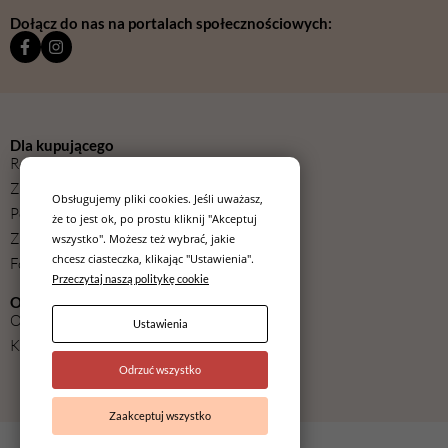
Dołącz do nas na portalach społecznościowych:
Dla kupującego
Regulamin
Zwroty
Obsługujemy pliki cookies. Jeśli uważasz,
Polityka prywatności
że to jest ok, po prostu kliknij "Akceptuj
Zmień ustawienia cookies
wszystko". Możesz też wybrać, jakie
chcesz ciasteczka, klikając "Ustawienia".
Formularz odstąpienia od umowy
Przeczytaj naszą politykę cookie
O nas
O nas
Ustawienia
Kontakt
Odrzuć wszystko
Zaakceptuj wszystko