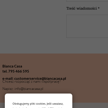
Treść wiadomości *
Bianca Casa
tel. 795 466 595
e-mail: customerservice@biancacasa.pl
Chcesz rozpocząć z nami współpracę?
Napisz: info@biancacasa.pl
Obsługujemy pliki cookies. Jeśli uważasz,