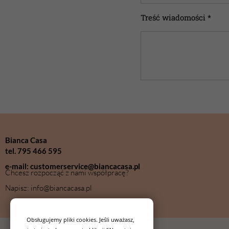
Treść wiadomości *
Bianca Casa
tel. 795 466 595
e-mail: customerservice@biancacasa.pl
Chcesz rozpocząć z nami współpracę?
Napisz: info@biancacasa.pl
Obsługujemy pliki cookies. Jeśli uważasz,