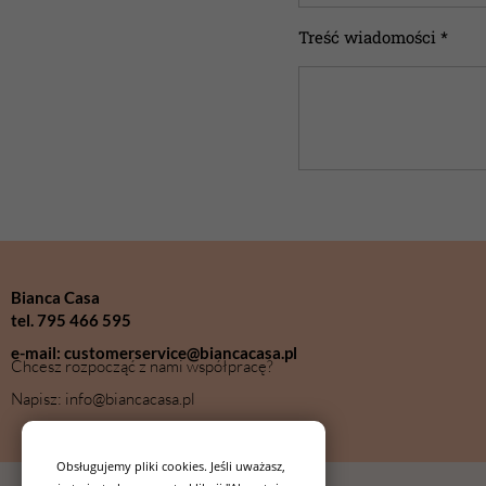
Treść wiadomości *
Bianca Casa
tel. 795 466 595
e-mail: customerservice@biancacasa.pl
Chcesz rozpocząć z nami współpracę?
Napisz: info@biancacasa.pl
Obsługujemy pliki cookies. Jeśli uważasz,