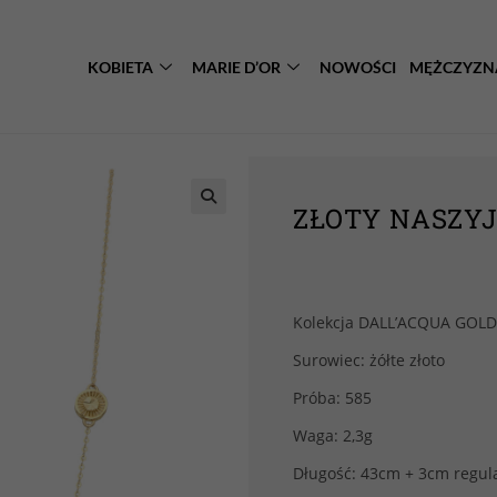
KOBIETA
MARIE D’OR
NOWOŚCI
MĘŻCZYZN
ZŁOTY NASZYJ
Kolekcja DALL’ACQUA GOLD
Surowiec: żółte złoto
Próba: 585
Waga: 2,3g
Długość: 43cm + 3cm regula