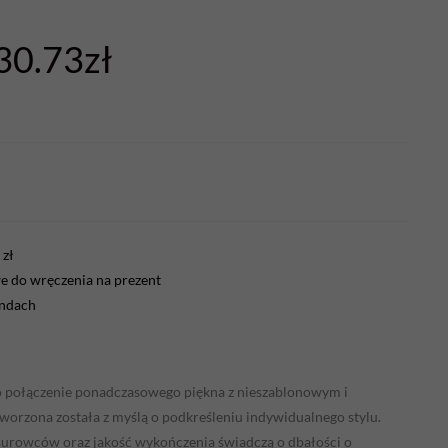
30.73
zł
zł
 do wręczenia na prezent
endach
to połączenie ponadczasowego piękna z nieszablonowym i
rzona została z myślą o podkreśleniu indywidualnego stylu.
rowców oraz jakość wykończenia świadczą o dbałości o