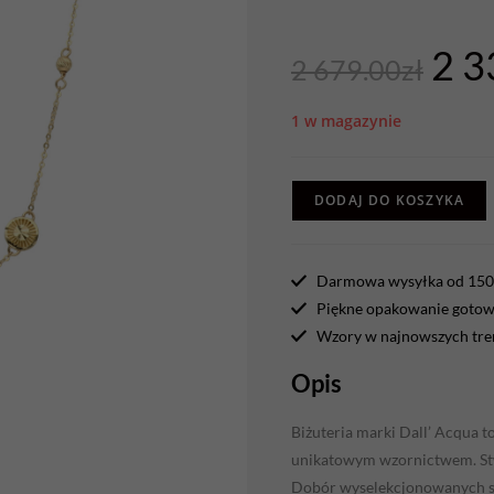
2 3
2 679.00
zł
1 w magazynie
DODAJ DO KOSZYKA
Darmowa wysyłka od 150 
Piękne opakowanie gotowe
Wzory w najnowszych tr
Opis
Biżuteria marki Dall’ Acqua 
unikatowym wzornictwem. Stwo
Dobór wyselekcjonowanych su