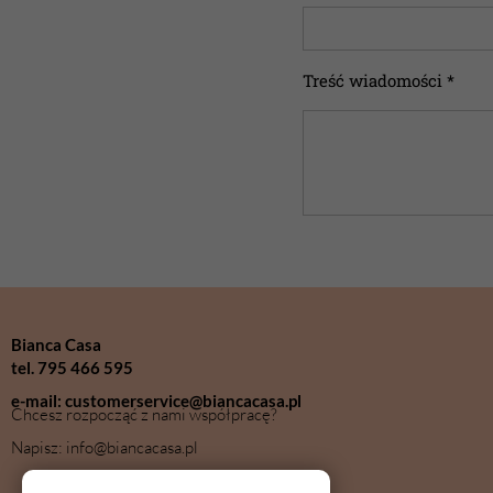
Treść wiadomości *
Bianca Casa
tel. 795 466 595
e-mail: customerservice@biancacasa.pl
Chcesz rozpocząć z nami współpracę?
Napisz: info@biancacasa.pl