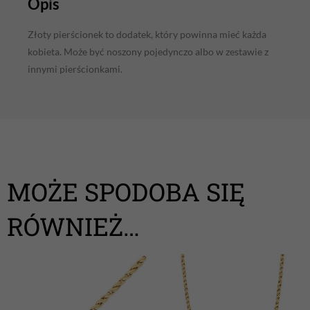
Opis
Złoty pierścionek to dodatek, który powinna mieć każda
kobieta. Może być noszony pojedynczo albo w zestawie z
innymi pierścionkami.
MOŻE SPODOBA SIĘ
RÓWNIEŻ…