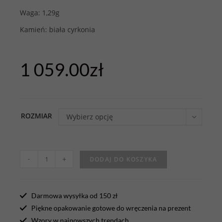
Waga: 1,29g
Kamień: biała cyrkonia
1 059.00
zł
ROZMIAR
Wybierz opcję
-
+
DODAJ DO KOSZYKA
Darmowa wysyłka od 150 zł
Piękne opakowanie gotowe do wręczenia na prezent
Wzory w najnowszych trendach