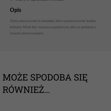
Opis
Złoty pierścionek to dodatek, który powinna mieć każda
kobieta. Może być noszony pojedynczo albo w zestawie z
innymi pierścionkami.
MOŻE SPODOBA SIĘ
RÓWNIEŻ…