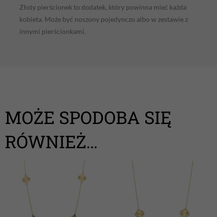
Złoty pierścionek to dodatek, który powinna mieć każda
kobieta. Może być noszony pojedynczo albo w zestawie z
innymi pierścionkami.
MOŻE SPODOBA SIĘ
RÓWNIEŻ…